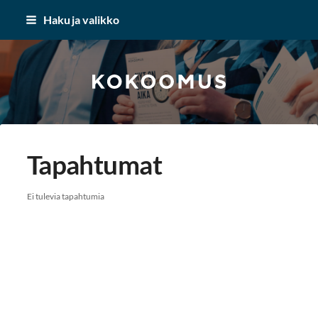
Siirry
Haku ja valikko
sivun
sisältöön
Kokoomus 2005 Pöytyä r.y
Tapahtumat
Ei tulevia tapahtumia