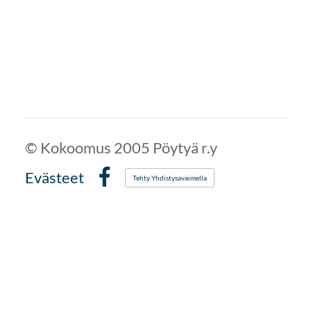
©
Kokoomus 2005 Pöytyä r.y
Evästeet
Tehty Yhdistysavaimella
Facebook